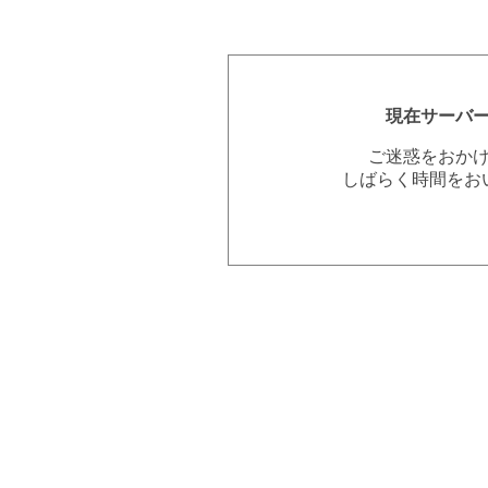
現在サーバ
ご迷惑をおか
しばらく時間をお