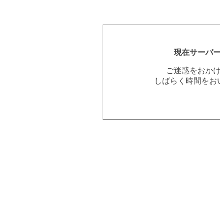
現在サーバ
ご迷惑をおか
しばらく時間をお