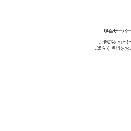
現在サーバ
ご迷惑をおか
しばらく時間をお