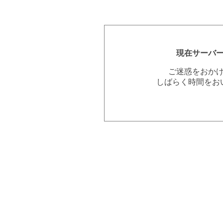
現在サーバ
ご迷惑をおか
しばらく時間をお