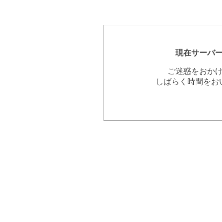
現在サーバ
ご迷惑をおか
しばらく時間をお