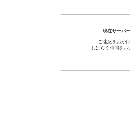
現在サーバ
ご迷惑をおか
しばらく時間をお