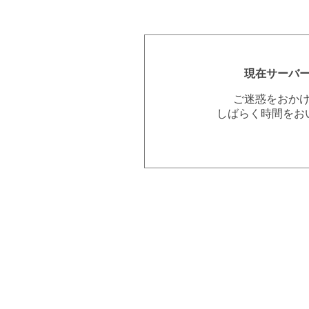
現在サーバ
ご迷惑をおか
しばらく時間をお