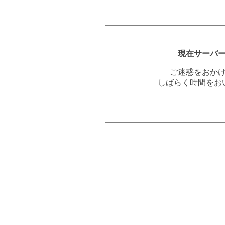
現在サーバ
ご迷惑をおか
しばらく時間をお