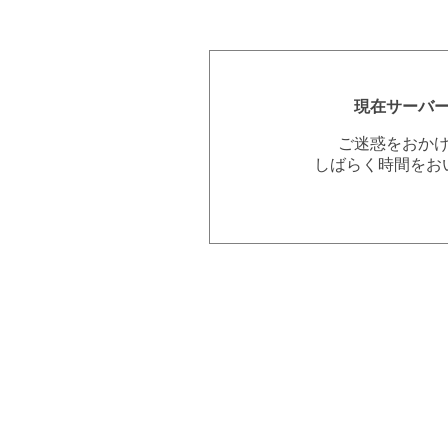
現在サーバ
ご迷惑をおか
しばらく時間をお