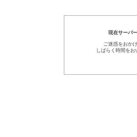
現在サーバ
ご迷惑をおか
しばらく時間をお