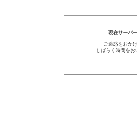
現在サーバ
ご迷惑をおか
しばらく時間をお