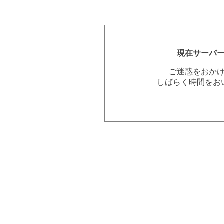
現在サーバ
ご迷惑をおか
しばらく時間をお