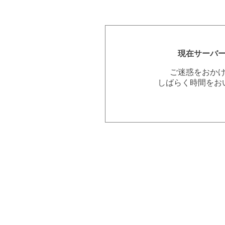
現在サーバ
ご迷惑をおか
しばらく時間をお