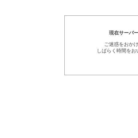
現在サーバ
ご迷惑をおか
しばらく時間をお