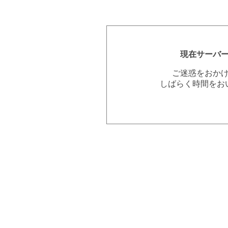
現在サーバ
ご迷惑をおか
しばらく時間をお