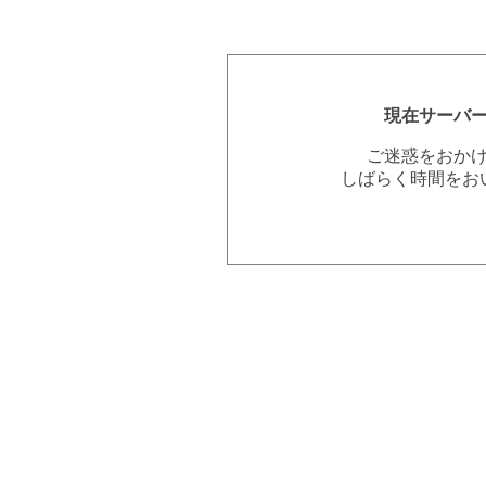
現在サーバ
ご迷惑をおか
しばらく時間をお