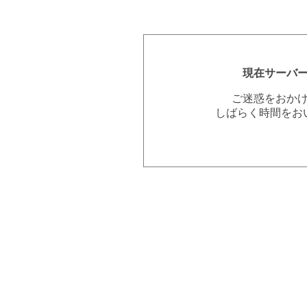
現在サーバ
ご迷惑をおか
しばらく時間をお