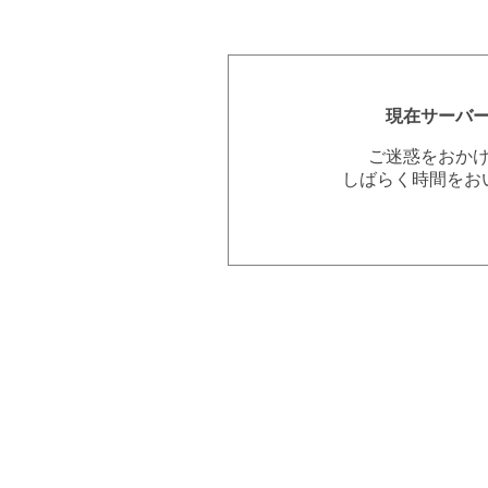
現在サーバ
ご迷惑をおか
しばらく時間をお