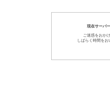
現在サーバ
ご迷惑をおか
しばらく時間をお