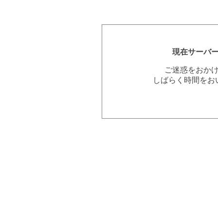
現在サーバ
ご迷惑をおか
しばらく時間をお