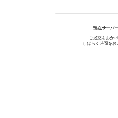
現在サーバ
ご迷惑をおか
しばらく時間をお