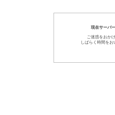
現在サーバ
ご迷惑をおか
しばらく時間をお