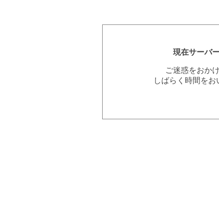
現在サーバ
ご迷惑をおか
しばらく時間をお