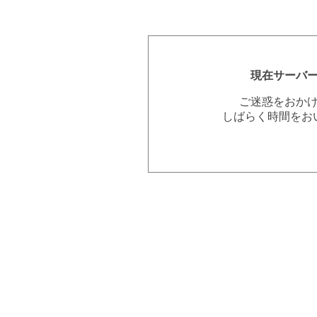
現在サーバ
ご迷惑をおか
しばらく時間をお