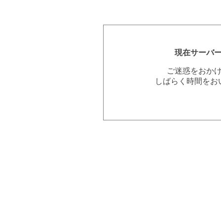
現在サーバ
ご迷惑をおか
しばらく時間をお