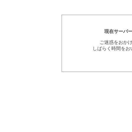
現在サーバ
ご迷惑をおか
しばらく時間をお