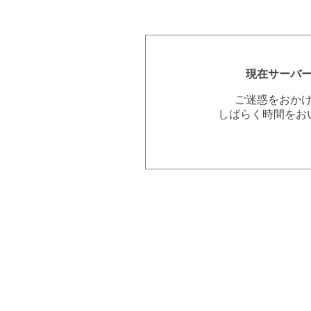
現在サーバ
ご迷惑をおか
しばらく時間をお