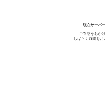
現在サーバ
ご迷惑をおか
しばらく時間をお