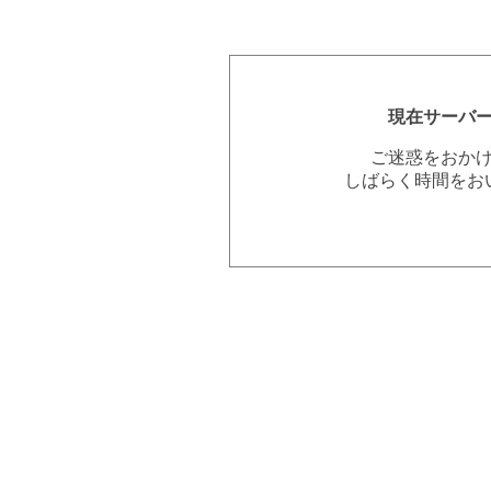
現在サーバ
ご迷惑をおか
しばらく時間をお