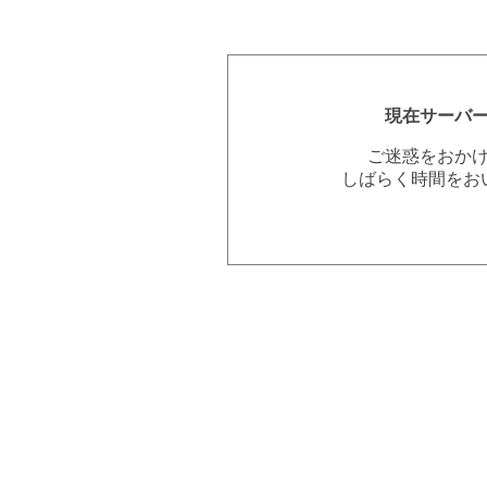
現在サーバ
ご迷惑をおか
しばらく時間をお