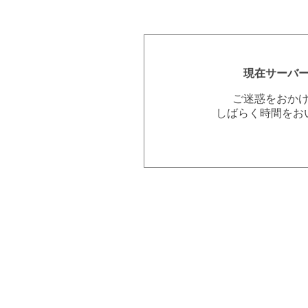
現在サーバ
ご迷惑をおか
しばらく時間をお