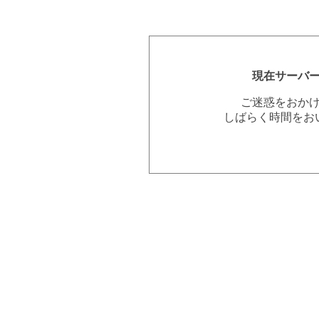
現在サーバ
ご迷惑をおか
しばらく時間をお