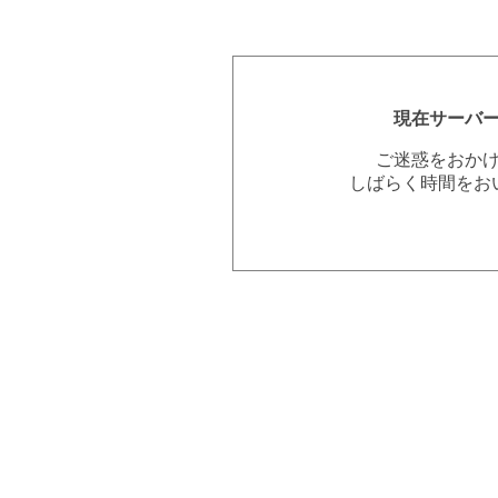
現在サーバ
ご迷惑をおか
しばらく時間をお