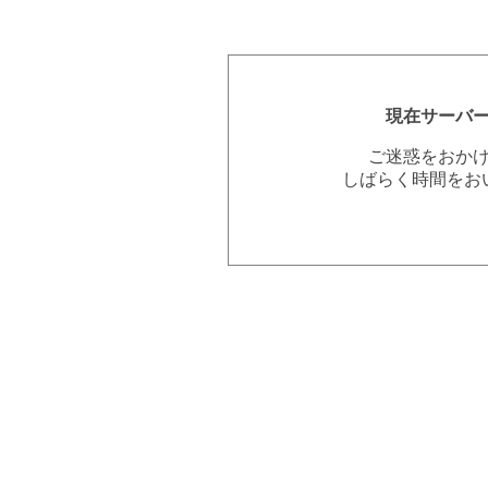
現在サーバ
ご迷惑をおか
しばらく時間をお