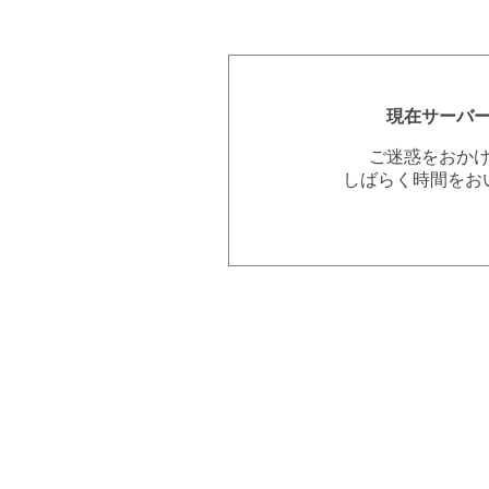
現在サーバ
ご迷惑をおか
しばらく時間をお