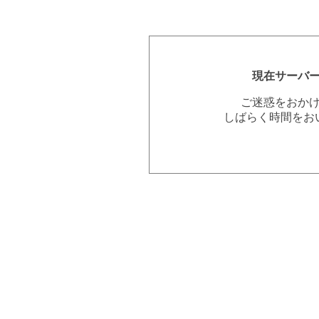
現在サーバ
ご迷惑をおか
しばらく時間をお