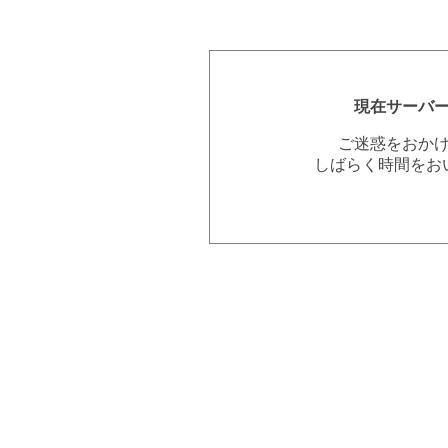
現在サーバ
ご迷惑をおか
しばらく時間をお