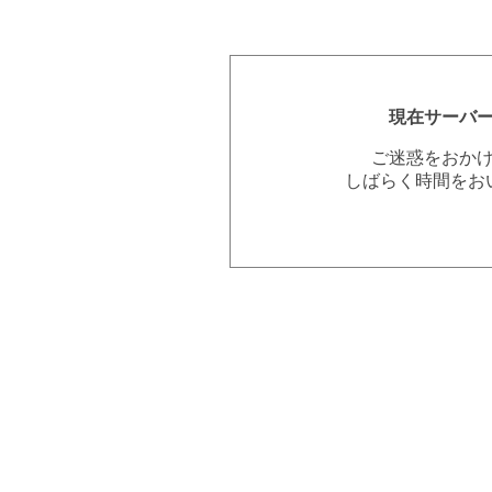
現在サーバ
ご迷惑をおか
しばらく時間をお