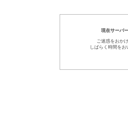
現在サーバ
ご迷惑をおか
しばらく時間をお