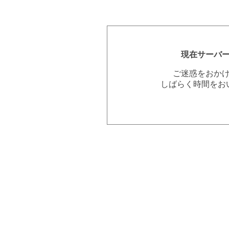
現在サーバ
ご迷惑をおか
しばらく時間をお