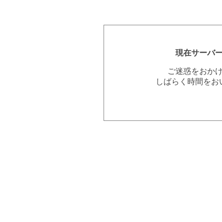
現在サーバ
ご迷惑をおか
しばらく時間をお