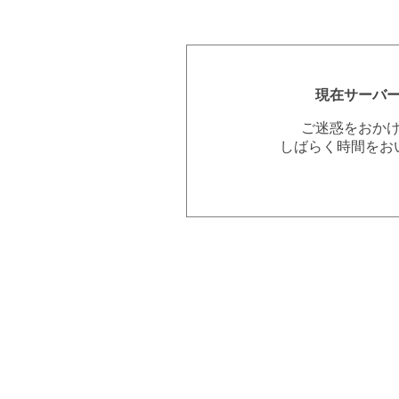
現在サーバ
ご迷惑をおか
しばらく時間をお