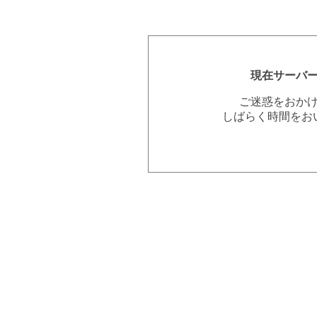
現在サーバ
ご迷惑をおか
しばらく時間をお