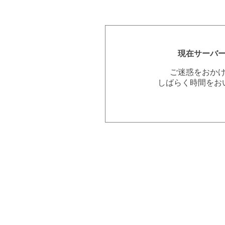
現在サーバ
ご迷惑をおか
しばらく時間をお