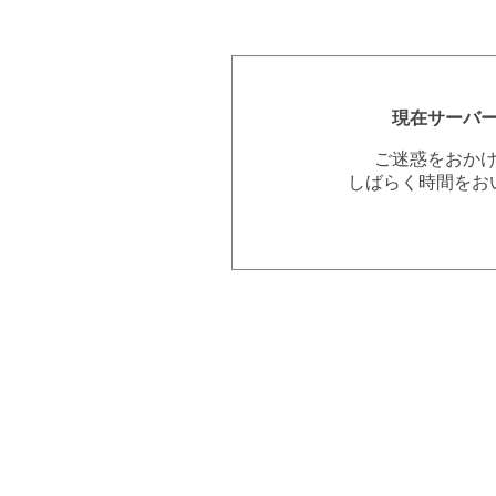
現在サーバ
ご迷惑をおか
しばらく時間をお