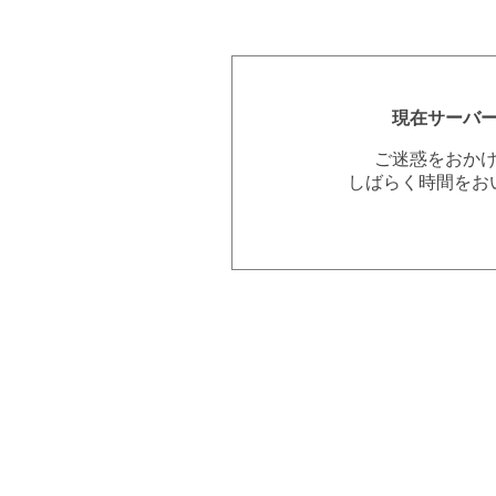
現在サーバ
ご迷惑をおか
しばらく時間をお