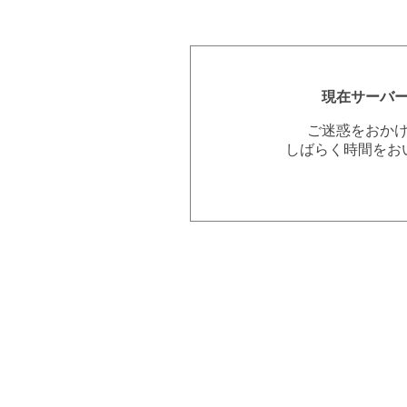
現在サーバ
ご迷惑をおか
しばらく時間をお