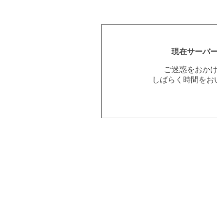
現在サーバ
ご迷惑をおか
しばらく時間をお