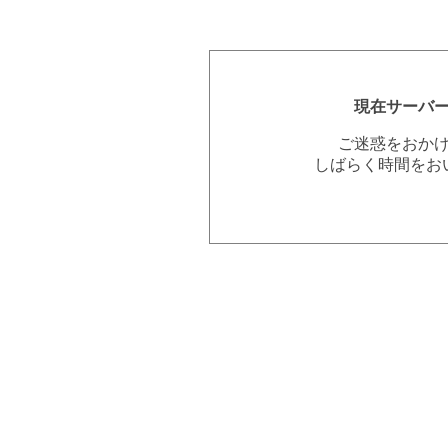
現在サーバ
ご迷惑をおか
しばらく時間をお