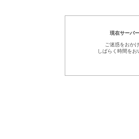
現在サーバ
ご迷惑をおか
しばらく時間をお